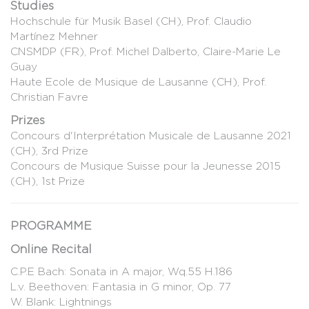
Studies
Hochschule für Musik Basel (CH), Prof. Claudio
Martínez Mehner
CNSMDP (FR), Prof. Michel Dalberto, Claire-Marie Le
Guay
Haute Ecole de Musique de Lausanne (CH), Prof.
Christian Favre
Prizes
Concours d'Interprétation Musicale de Lausanne 2021
(CH), 3rd Prize
Concours de Musique Suisse pour la Jeunesse 2015
(CH), 1st Prize
PROGRAMME
Online Recital
C.P.E Bach: Sonata in A major, Wq.55 H.186
L.v. Beethoven: Fantasia in G minor, Op. 77
W. Blank: Lightnings