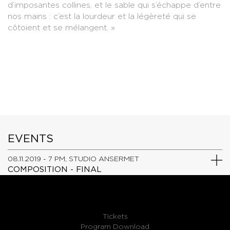
d’imposantes collines, et le sable qui s’échappe d’entre
nos mains : c’est la lourdeur et la légèreté qui se
côtoient et se mélangent. »
EVENTS
08.11.2019 - 7 PM, STUDIO ANSERMET
COMPOSITION - FINAL
Tickets
Program Download