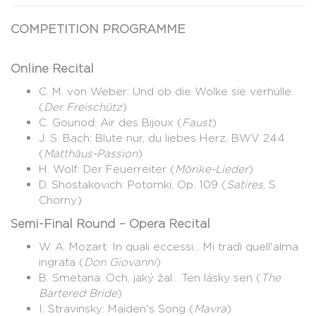
COMPETITION PROGRAMME
Online Recital
C. M. von Weber: Und ob die Wolke sie verhülle
(
Der Freischütz
)
C. Gounod: Air des Bijoux (
Faust
)
J. S. Bach: Blute nur, du liebes Herz, BWV 244
(
Matthäus-Passion
)
H. Wolf: Der Feuerreiter (
Mörike-Lieder
)
D. Shostakovich: Potomki, Op. 109 (
Satires
, S.
Chorny)
Semi-Final Round – Opera Recital
W. A. Mozart: In quali eccessi... Mi tradì quell'alma
ingrata (
Don Giovanni
)
B. Smetana: Och, jaký žal... Ten lásky sen (
The
Bartered Bride
)
I. Stravinsky: Maiden's Song (
Mavra
)