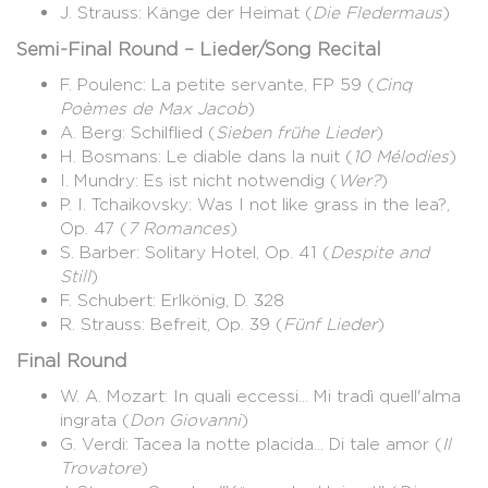
J. Strauss: Känge der Heimat (
Die Fledermaus
)
Semi-Final Round – Lieder/Song Recital
F. Poulenc: La petite servante, FP 59 (
Cinq
Poèmes de Max Jacob
)
A. Berg: Schilflied (
Sieben frühe Lieder
)
H. Bosmans: Le diable dans la nuit (
10 Mélodies
)
I. Mundry: Es ist nicht notwendig (
Wer?
)
P. I. Tchaikovsky: Was I not like grass in the lea?,
Op. 47 (
7 Romances
)
S. Barber: Solitary Hotel, Op. 41 (
Despite and
Still
)
F. Schubert: Erlkönig, D. 328
R. Strauss: Befreit, Op. 39 (
Fünf Lieder
)
Final Round
W. A. Mozart: In quali eccessi... Mi tradì quell'alma
ingrata (
Don Giovanni
)
G. Verdi: Tacea la notte placida... Di tale amor (
Il
Trovatore
)