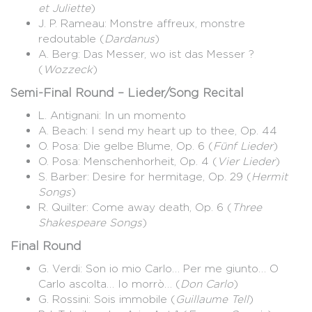
et Juliette
)
J. P. Rameau: Monstre affreux, monstre
redoutable (
Dardanus
)
A. Berg: Das Messer, wo ist das Messer ?
(
Wozzeck
)
Semi-Final Round – Lieder/Song Recital
L. Antignani: In un momento
A. Beach: I send my heart up to thee, Op. 44
O. Posa: Die gelbe Blume, Op. 6 (
Fünf Lieder
)
O. Posa: Menschenhorheit, Op. 4 (
Vier Lieder
)
S. Barber: Desire for hermitage, Op. 29 (
Hermit
Songs
)
R. Quilter: Come away death, Op. 6 (
Three
Shakespeare Songs
)
Final Round
G. Verdi: Son io mio Carlo… Per me giunto… O
Carlo ascolta… Io morrò… (
Don Carlo
)
G. Rossini: Sois immobile (
Guillaume Tell
)