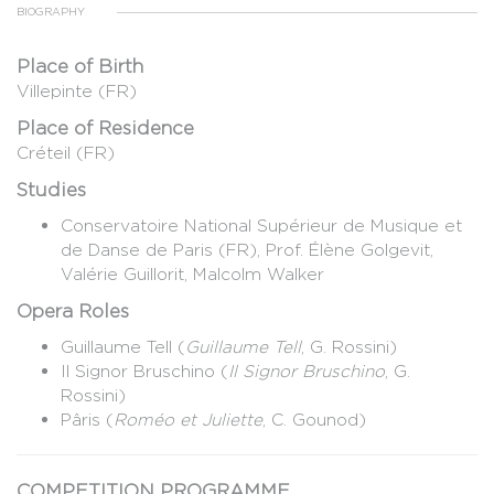
BIOGRAPHY
Place of Birth
Villepinte (FR)
Place of Residence
Créteil (FR)
Studies
Conservatoire National Supérieur de Musique et
de Danse de Paris (FR), Prof. Élène Golgevit,
Valérie Guillorit, Malcolm Walker
Opera Roles
Guillaume Tell (
Guillaume Tell
, G. Rossini)
Il Signor Bruschino (
Il Signor Bruschino
, G.
Rossini)
Pâris (
Roméo et Juliette
, C. Gounod)
COMPETITION PROGRAMME