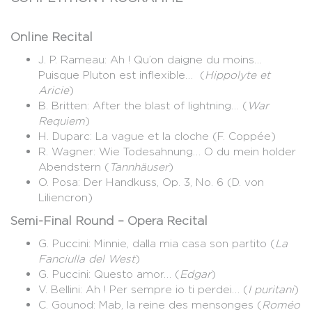
Online Recital
J. P. Rameau: Ah ! Qu’on daigne du moins…
Puisque Pluton est inflexible… (
Hippolyte et
Aricie
)
B. Britten: After the blast of lightning… (
War
Requiem
)
H. Duparc: La vague et la cloche (F. Coppée)
R. Wagner: Wie Todesahnung… O du mein holder
Abendstern (
Tannhäuser
)
O. Posa: Der Handkuss, Op. 3, No. 6 (D. von
Liliencron)
Semi-Final Round – Opera Recital
G. Puccini: Minnie, dalla mia casa son partito (
La
Fanciulla del West
)
G. Puccini: Questo amor… (
Edgar
)
V. Bellini: Ah ! Per sempre io ti perdei… (
I puritani
)
C. Gounod: Mab, la reine des mensonges (
Roméo