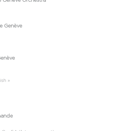
e Genève Orchestra
de Genève
Genève
ish »
omande