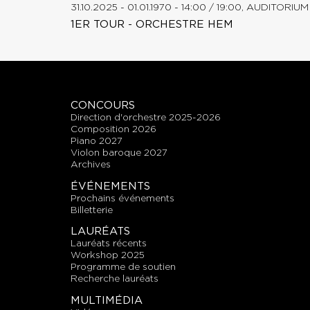
31.10.2025 - 01.01.1970 - 14:00 / 19:00, AUDITOR
1ER TOUR - ORCHESTRE HEM
CONCOURS
direction d'orchestre 2025-2026
composition 2026
piano 2027
violon baroque 2027
archives
ÉVÉNEMENTS
prochains événements
billetterie
LAURÉATS
lauréats récents
workshop 2025
programme de soutien
recherche lauréats
MULTIMÉDIA