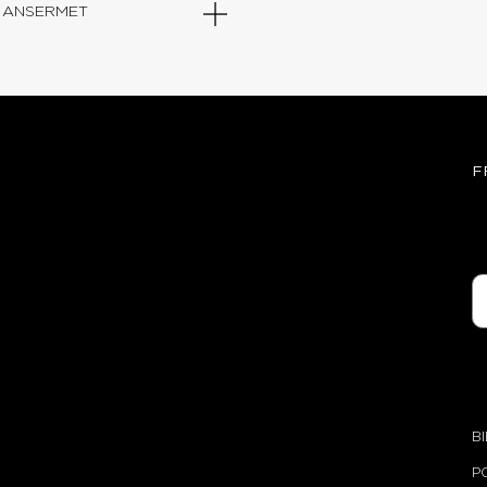
IUM ANSERMET
F
B
P