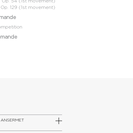
r, Op. 54 (1st movement)
, Op. 129 (1st movement)
Romande
ompetition
Romande
IUM ANSERMET