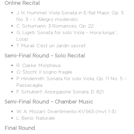
Online Recital
J. N. Hummel: Viola Sonata in E-flat Major, Op. 5
No. 3 – I. Allegro moderato
C. Schumann: 3 Romances, Op. 22
G. Ligeti: Sonata for solo Viola – Hora lungǎ,
Loop
T. Murail: C’est un Jardin secret
Semi-Final Round – Solo Recital
R. Clarke: Morpheus
O. Štochl: Il sogno fragile
P. Hindemith: Sonata for solo Viola, Op. 11 No. 5 –
Passacaglia
F. Schubert: Arpeggione Sonata, D. 821
Semi-Final Round – Chamber Music
W. A. Mozart: Divertimento KV563 (mvt 1-3)
L. Berio: Naturale
Final Round