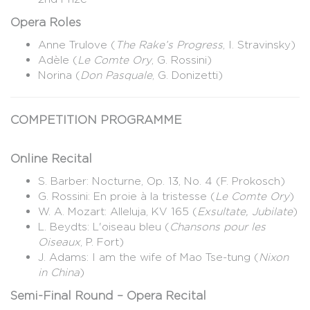
Opera Roles
Anne Trulove (
The Rake’s Progress
, I. Stravinsky)
Adèle (
Le Comte Ory
, G. Rossini)
Norina (
Don Pasquale
, G. Donizetti)
COMPETITION PROGRAMME
Online Recital
S. Barber: Nocturne, Op. 13, No. 4 (F. Prokosch)
G. Rossini: En proie à la tristesse (
Le Comte Ory
)
W. A. Mozart: Alleluja, KV 165 (
Exsultate, Jubilate
)
L. Beydts: L'oiseau bleu (
Chansons pour les
Oiseaux
, P. Fort)
J. Adams: I am the wife of Mao Tse-tung (
Nixon
in China
)
Semi-Final Round – Opera Recital