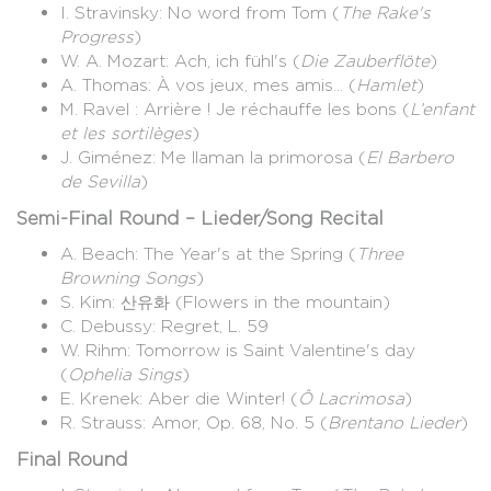
I. Stravinsky: No word from Tom (
The Rake's
Progress
)
W. A. Mozart: Ach, ich fühl's (
Die Zauberflöte
)
A. Thomas: À vos jeux, mes amis... (
Hamlet
)
M. Ravel : Arrière ! Je réchauffe les bons (
L’enfant
et les sortilèges
)
J. Giménez: Me llaman la primorosa (
El Barbero
de Sevilla
)
Semi-Final Round – Lieder/Song Recital
A. Beach: The Year's at the Spring (
Three
Browning Songs
)
S. Kim: 산유화 (Flowers in the mountain)
C. Debussy: Regret, L. 59
W. Rihm: Tomorrow is Saint Valentine's day
(
Ophelia Sings
)
E. Krenek: Aber die Winter! (
Ô Lacrimosa
)
R. Strauss: Amor, Op. 68, No. 5 (
Brentano Lieder
)
Final Round