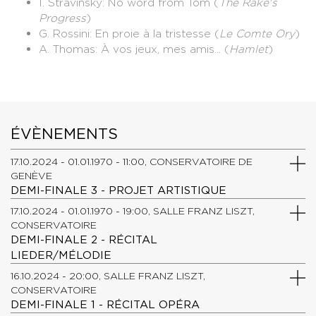
I. Stravinsky: No word from Tom (
The Rake's
Progress
)
G. Rossini: En proie à la tristesse (
Le Comte Ory
)
A. Thomas: À vos jeux, mes amis... (
Hamlet
)
ÉVÈNEMENTS
17.10.2024 - 01.01.1970 - 11:00, CONSERVATOIRE DE
GENÈVE
DEMI-FINALE 3 - PROJET ARTISTIQUE
17.10.2024 - 01.01.1970 - 19:00, SALLE FRANZ LISZT,
CONSERVATOIRE
DEMI-FINALE 2 - RÉCITAL
LIEDER/MÉLODIE
16.10.2024 - 20:00, SALLE FRANZ LISZT,
CONSERVATOIRE
DEMI-FINALE 1 - RÉCITAL OPÉRA