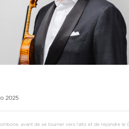
to 2025
trombone, avant de se tourner vers l’alto et de rejoindre l