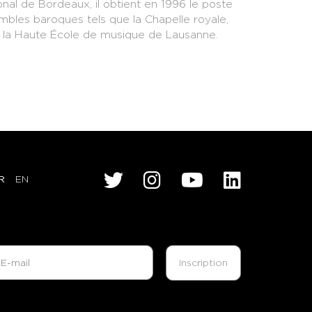
nal de Bordeaux, il obtient en 1996 le poste
embles baroques tels que la Chapelle royale,
à la Haute École de musique de Lausanne.
R
EN