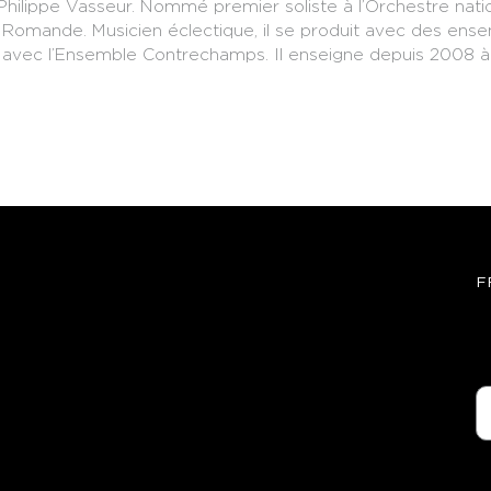
hilippe Vasseur. Nommé premier soliste à l’Orchestre natio
se Romande. Musicien éclectique, il se produit avec des ens
n avec l’Ensemble Contrechamps. Il enseigne depuis 2008 
F