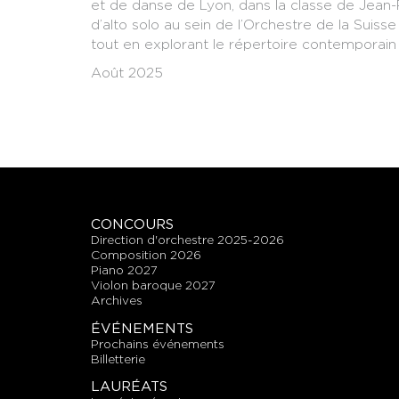
et de danse de Lyon, dans la classe de Jean-P
d’alto solo au sein de l’Orchestre de la Suis
tout en explorant le répertoire contemporai
Août 2025
CONCOURS
direction d'orchestre 2025-2026
composition 2026
piano 2027
violon baroque 2027
archives
ÉVÉNEMENTS
prochains événements
billetterie
LAURÉATS