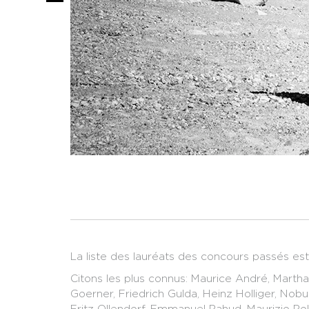
La liste des lauréats des concours passés e
Citons les plus connus: Maurice André, Martha
Goerner, Friedrich Gulda, Heinz Holliger, No
Fritz Ollendorf, Emmanuel Pahud, Maurizio Poll