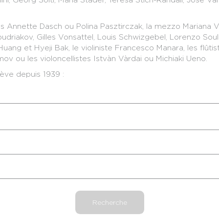
s Annette Dasch ou Polina Pasztirczak, la mezzo Mariana Viot
 Koudriakov, Gilles Vonsattel, Louis Schwizgebel, Lorenzo S
Huang et Hyeji Bak, le violiniste Francesco Manara, les flûti
v ou les violoncellistes Istvàn Vàrdai ou Michiaki Ueno.
ève depuis 1939 :