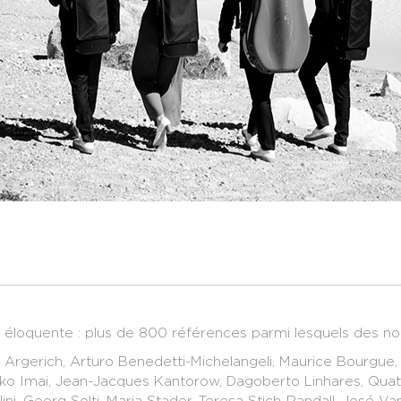
st éloquente : plus de 800 références parmi lesquels des 
 Argerich, Arturo Benedetti-Michelangeli, Maurice Bourgue, 
buko Imai, Jean-Jacques Kantorow, Dagoberto Linhares, Quat
ini, Georg Solti, Maria Stader, Teresa Stich-Randall, José V