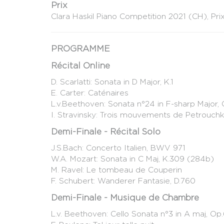
Prix
Clara Haskil Piano Competition 2021 (CH), Pri
PROGRAMME
Récital Online
D. Scarlatti: Sonata in D Major, K.1
​E. Carter: Caténaires
L.v.Beethoven: Sonata n°24 in F-sharp Major,
I. Stravinsky: Trois mouvements de Petrouch
Demi-Finale - Récital Solo
J.S.Bach: Concerto Italien, BWV 971
W.A. Mozart: Sonata in C Maj, K.309 (284b)
M. Ravel: Le tombeau de Couperin
F. Schubert: Wanderer Fantasie, D.760
Demi-Finale - Musique de Chambre
L.v. Beethoven: Cello Sonata n°3 in A maj, Op