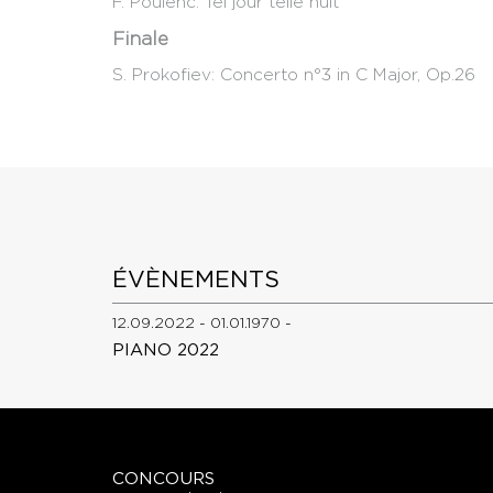
F. Poulenc: Tel jour telle nuit
Finale
S. Prokofiev: Concerto n°3 in C Major, Op.26
ÉVÈNEMENTS
12.09.2022 - 01.01.1970 -
PIANO 2022
CONCOURS