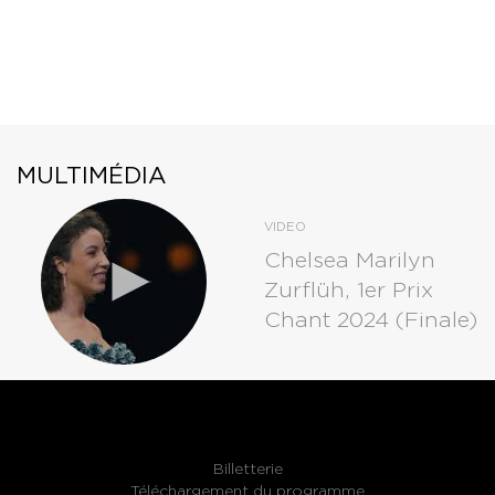
MULTIMÉDIA
VIDEO
Chelsea Marilyn
Zurflüh, 1er Prix
Chant 2024 (Finale)
Billetterie
Téléchargement du programme