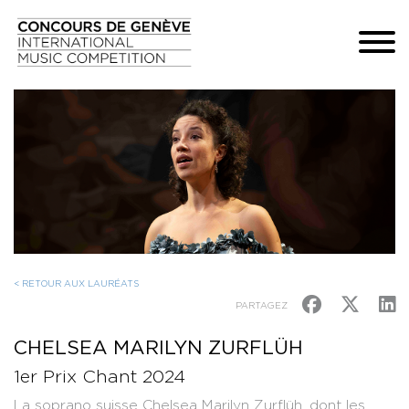
< RETOUR AUX LAURÉATS
PARTAGEZ
CHELSEA MARILYN ZURFLÜH
1er Prix Chant 2024
La soprano suisse Chelsea Marilyn Zurflüh, dont les